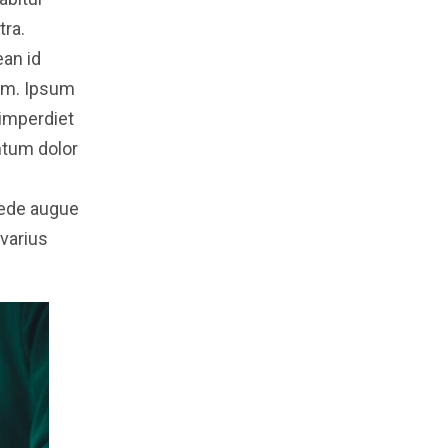
tra.
ean id
em. Ipsum
 imperdiet
ntum dolor
 pede augue
varius