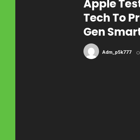
Apple Test
Tech To Pr
Gen Smar
Adm_p5k777
O