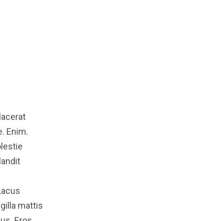
lacerat
. Enim.
lestie
landit
Lacus
gilla mattis
bus. Eros