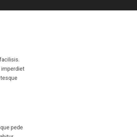
acilisis.
 imperdiet
ntesque
sque pede
abitur