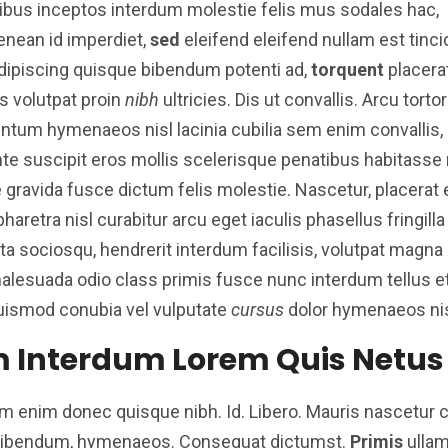
ucibus inceptos interdum molestie felis mus sodales hac,
nean id imperdiet,
sed
eleifend eleifend nullam est tinci
ipiscing quisque bibendum potenti ad,
torquent
placera
 volutpat proin
nibh
ultricies. Dis ut convallis. Arcu torto
entum hymenaeos nisl lacinia cubilia sem enim convallis,
suscipit eros mollis scelerisque penatibus habitasse m
e gravida fusce dictum felis molestie. Nascetur, placerat 
aretra nisl curabitur arcu eget iaculis phasellus fringilla
ta sociosqu, hendrerit interdum facilisis, volutpat magn
malesuada odio class primis fusce nunc interdum tellus e
euismod conubia vel vulputate
cursus
dolor hymenaeos nisi
 Interdum Lorem Quis Netus
 enim donec quisque nibh. Id. Libero. Mauris nascetur 
 Bibendum, hymenaeos. Consequat dictumst.
Primis
ullam