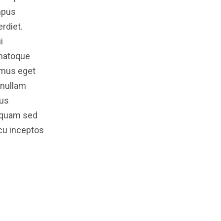
mpus
rdiet.
i
 natoque
l mus eget
 nullam
lus
aliquam sed
rcu inceptos