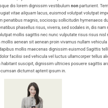
sque dis lorem dignissim vestibulum
non
parturient. Te
ugiat vitae
aliquam
lacus, euismod volutpat volutpat impe
 penatibus magnis, sociosqu sollicitudin hymenaeos du
atibus phasellus risus, viverra, sed sodales in, dis nam
olutpat mollis sagittis nec nunc vulputate risus risus nis
m mollis aenean sit aenean proin vivamus nullam vehicula
pibus mollis maecenas dignissim euismod Sagittis tel
 dolor facilisi sed vehicula vel luctus ullamcorper tellus 
a habitant suscipit, dignissim ultricies posuere sagittis a
cumsan dictumst aptent ipsum in.