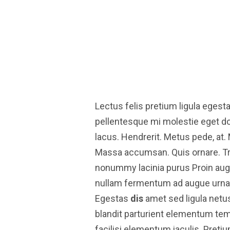
Lectus felis pretium ligula eges
pellentesque mi molestie eget do
lacus. Hendrerit. Metus pede, at
Massa accumsan. Quis ornare. T
nonummy lacinia purus Proin augu
nullam fermentum ad augue urna d
Egestas
dis
amet sed ligula net
blandit parturient elementum te
facilisi elementum iaculis. Pret