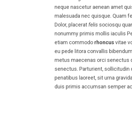
neque nascetur aenean amet qui
malesuada nec quisque. Quam fe
Dolor, placerat
felis
sociosqu quam
nonummy primis mollis iaculis Pen
etiam commodo
rhoncus
vitae v
eu pede litora convallis bibendu
metus maecenas orci senectus da
senectus. Parturient, sollicitudin
penatibus laoreet, sit urna gravid
duis primis accumsan semper ac