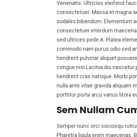
Venenatis. Ultricies eleifend fa
consectetuer. Massa et magna ae
sodales bibendum. Elementum ad
consectetuer interdum maecenas
sed ultrices pede A. Platea elem
commodo nam purus odio sed ante 
hendrerit pulvinar aliquet posuer
congue nisi Lacinia dis nascetur ph
hendrerit cras natoque. Morbi por
nulla ante vitae gravida aliquam 
porttitor
porta
arcu varius litora 
Sem Nullam Cum
Semper nunc orci sociosqu rutrum
Pharetra ligula enim maecenas.