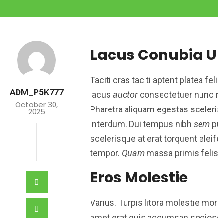
Lacus Conubia U
Taciti cras taciti aptent platea f
ADM_P5K777
lacus
auctor
consectetuer nunc neq
October 30,
Pharetra aliquam egestas sceler
2025
interdum. Dui tempus nibh
sem
pu
scelerisque at erat torquent elei
tempor.
Quam
massa primis feli
Eros Molestie
Varius. Turpis litora molestie mo
amet erat quis accumsan sociosqu.