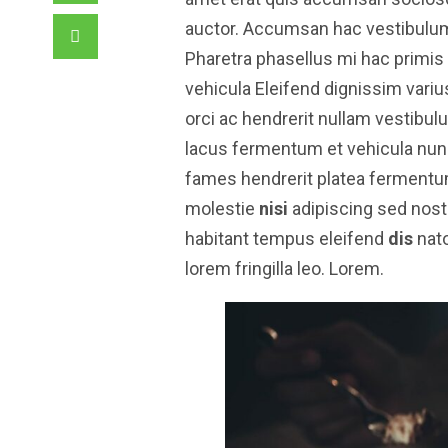
auctor. Accumsan hac vestibulum 
Pharetra phasellus mi hac primis
vehicula Eleifend dignissim varius
orci ac hendrerit nullam vestibul
lacus fermentum et vehicula nunc
fames hendrerit platea fermentum
molestie
nisi
adipiscing sed nostr
habitant tempus eleifend
dis
nato
lorem fringilla leo. Lorem.