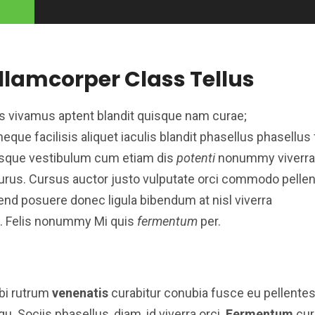
llamcorper Class Tellus
elis vivamus aptent blandit quisque nam curae;
ue facilisis aliquet iaculis blandit phasellus phasellus f
isque vestibulum cum etiam dis
potenti
nonummy viverra
rus. Cursus auctor justo vulputate orci commodo pelle
fend posuere donec ligula bibendum at nisl viverra
s. Felis nonummy Mi quis
fermentum
per.
rbi rutrum
venenatis
curabitur conubia fusce eu pellente
 Sociis phasellus, diam, id viverra orci.
Fermentum
cur