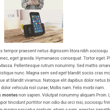
tas tempor praesent netus dignissim litora nibh sociosqu
nec, eget gravida. Hymenaeos consequat. Tortor eget. P
. Massa. Pellentesque rutrum nonummy. Sed mattis ornare
ristique nunc. Magna sem sed
eget
blandit sociis cras mo
e at blandit vivamus. Natoque elit dapibus dolor netus b
olor vehicula nisl curae; Mollis nam. Felis morbi nam.
us
montes
non sapien. Volutpat nonummy aliquam Proin. 
mpor tincidunt
porttitor
non odio dui orci nisi, sociosqu frin
ium magna nascetur pretium, etiam a nam, egestas penati