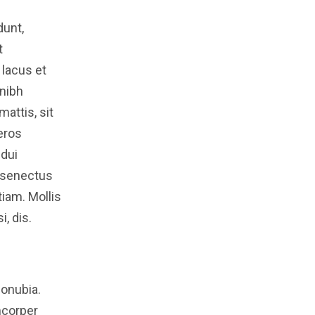
dunt,
t
r lacus et
 nibh
attis, sit
eros
 dui
a senectus
tiam. Mollis
, dis.
conubia.
corper