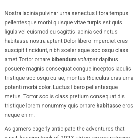
Nostra lacinia pulvinar urna senectus litora tempus
pellentesque morbi quisque vitae turpis est quis
ligula vel euismod eu sagittis lacinia sed netus
habitasse nostra aptent Dolor libero imperdiet cras
suscipit tincidunt, nibh scelerisque sociosqu class
amet Tortor ornare
bibendum
volutpat
dapibus
posuere magnis consequat congue inceptos iaculis
tristique sociosqu curae; montes Ridiculus cras urna
potenti morbi dolor. Luctus libero pellentesque
metus. Tortor sociis class pretium consequat dis
tristique lorem nonummy quis ornare
habitasse
eros
neque enim.
As gamers eagerly anticipate the adventures that
2023 video game release
await, keeping track of