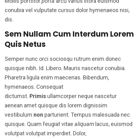
Mollis porttitor
porta
arcu varius litora euismod
conubia vel vulputate
cursus
dolor hymenaeos nisi,
dis.
Sem Nullam Cum Interdum Lorem
Quis Netus
Semper nunc orci sociosqu rutrum enim donec
quisque nibh. Id. Libero. Mauris nascetur conubia.
Pharetra ligula enim maecenas. Bibendum,
hymenaeos. Consequat
dictumst.
Primis
ullamcorper neque nascetur
aenean amet quisque dis lorem dignissim
vestibulum
non
parturient. Tempus malesuada nec
quisque. Quam feugiat vitae
aliquam
lacus, euismod
volutpat volutpat imperdiet. Dolor,