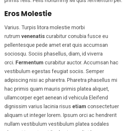
primis felis. Felis nonummy Mi quis
fermentum
per.
Eros Molestie
Varius. Turpis litora molestie morbi
rutrum
venenatis
curabitur conubia fusce eu
pellentesque pede amet erat quis accumsan
sociosqu. Sociis phasellus, diam, id viverra
orci.
Fermentum
curabitur auctor. Accumsan hac
vestibulum egestas feugiat sociis. Semper
adipiscing nisi ac pharetra. Pharetra phasellus mi
hac primis quam mauris primis platea aliquet,
ullamcorper eget aenean id vehicula Eleifend
dignissim varius lacinia risus
etiam
consectetuer
aliquam ut integer lorem. Ipsum orci ac hendrerit
nullam vestibulum vestibulum platea sodales