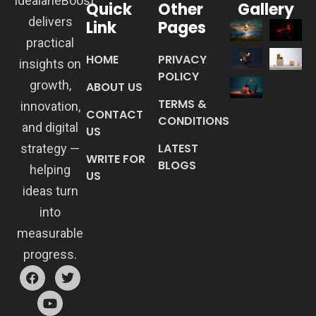
IdealaneBoost
Quick
Other
Gallery
delivers
Link
Pages
practical
HOME
PRIVACY
insights on
POLICY
growth,
ABOUT US
TERMS &
innovation,
CONTACT
CONDITIONS
and digital
US
LATEST
strategy —
WRITE FOR
BLOGS
helping
US
ideas turn
into
measurable
progress.