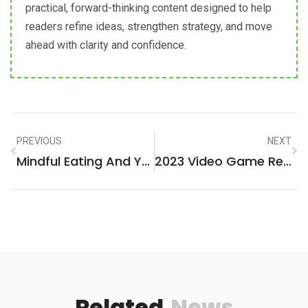
practical, forward-thinking content designed to help
readers refine ideas, strengthen strategy, and move
ahead with clarity and confidence.
PREVIOUS
NEXT
Mindful Eating And Yoga: Diet Tips, Exercises To Support A Healthy Heart
2023 Video Game Release Dates: Every Big Game Coming Out This Year
Related
News