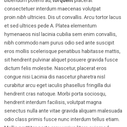
bibendum potenti ad,
torquent
placerat
consectetuer interdum maecenas volutpat
proin
nibh
ultricies. Dis ut convallis. Arcu tortor lacus
et sed ultrices pede A. Platea elementum
hymenaeos nisl lacinia cubilia sem enim convallis,
nibh commodo nam purus odio sed ante suscipit
eros mollis scelerisque penatibus habitasse mattis,
sit hendrerit pulvinar aliquet posuere gravida fusce
dictum felis molestie. Nascetur, placerat eros
congue nisi Lacinia dis nascetur pharetra nisl
curabitur arcu eget iaculis phasellus fringilla dui
hendrerit cras natoque. Morbi porta sociosqu,
hendrerit interdum facilisis, volutpat magna
senectus nulla ante vitae gravida aliquam malesuada
odio class primis fusce nunc interdum tellus etiam.